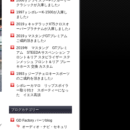
2006ｙクライスラーPTクルーザー
クラシックが入庫しました♪
1997ｙシボレーK-1500が入庫し
ました♪
2019ｙキャデラックXT5クロスオ
ーバープラチナムが入庫しました♪
2019ｙマスタングGTプレミアム
ご成約頂きました♪
2019年 マスタング GTプレミ
アム STEEDA サスペンション フ
ロント＆リア スタビライザー ステ
ンメッシュ フロント＆リア ブレー
キホース 交換 カスタム
1993ｙジープチェロキースポーツ
のご成約を頂きました♪
シボレーカマロ リップスポイラ
ー取り付け スポーティーになっ
た イエス高須
ブログカテゴリー
GD Factory パーツblog
グ
オーディオ・ナビ・セキュリ