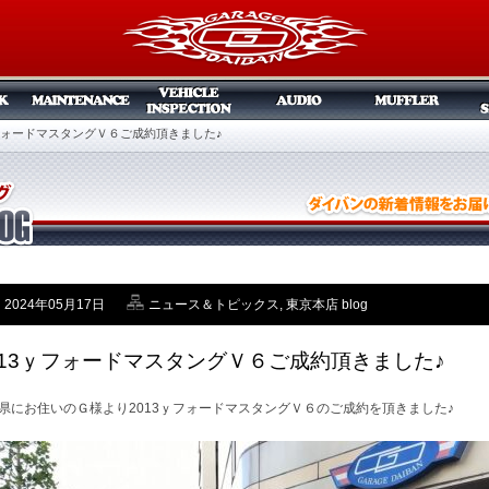
ｙフォードマスタングＶ６ご成約頂きました♪
2024年05月17日
ニュース＆トピックス
,
東京本店 blog
013ｙフォードマスタングＶ６ご成約頂きました♪
県にお住いのＧ様より2013ｙフォードマスタングＶ６のご成約を頂きました♪