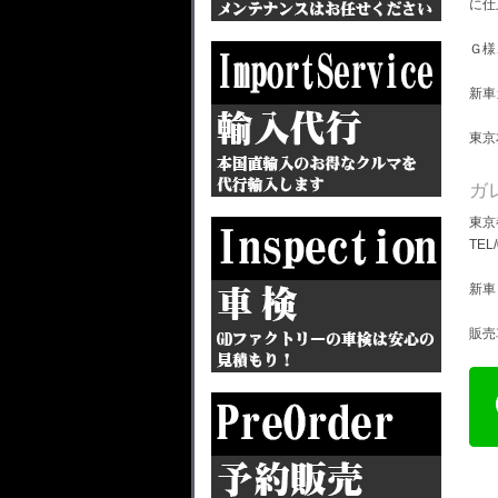
に仕
Ｇ様
新車
東京
ガ
東京
TEL
新車
販売