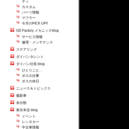
ティ
カスタム
パーツ情報
マフラー
今月のPICK UP!!
GD Factory メカニックblog
サービス情報
修理・メンテナンス
ステアリング
ダイバンタレント
ダイバン社長 blog
ひとりごと…
ボスの仕事
ボスの休日
ニュース＆トピックス
撮影車
未分類
東京本店 blog
イベント
レンタカー
中古車情報