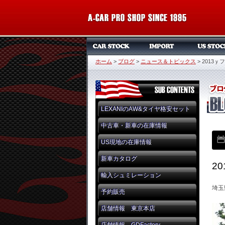
ホーム
>
ブログ
>
ニュース＆トピックス
>
2013
LEXANIのAW&タイヤ格安セット
中古車・新車の在庫情報
US現地の在庫情報
新車カタログ
2
輸入シュミレーション
埼玉
予約販売
店舗情報 東京本店