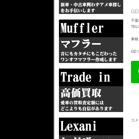
G
千葉
TEL
車検
GD
コメ