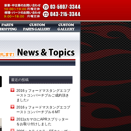
最近の投稿
2016ｙフォードマスタングエコブ
ーストコンバーチブルご成約頂き
ました♪
2016ｙフォードマスタングエコブ
ーストコンバーチブル６MT
2011yカマロにAPRスプリッター
をお取り付けしました