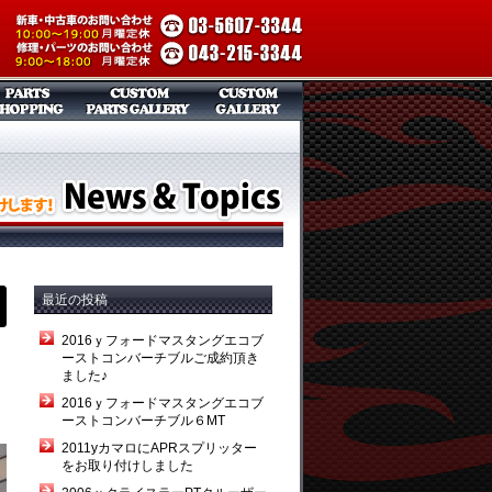
最近の投稿
2016ｙフォードマスタングエコブ
ーストコンバーチブルご成約頂き
ました♪
2016ｙフォードマスタングエコブ
ーストコンバーチブル６MT
2011yカマロにAPRスプリッター
をお取り付けしました