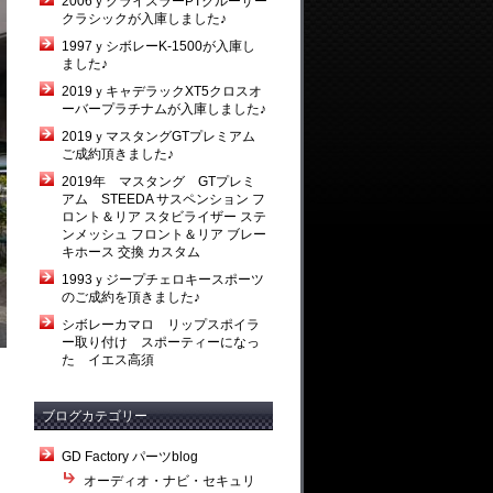
2006ｙクライスラーPTクルーザー
クラシックが入庫しました♪
1997ｙシボレーK-1500が入庫し
ました♪
2019ｙキャデラックXT5クロスオ
ーバープラチナムが入庫しました♪
2019ｙマスタングGTプレミアム
ご成約頂きました♪
2019年 マスタング GTプレミ
アム STEEDA サスペンション フ
ロント＆リア スタビライザー ステ
ンメッシュ フロント＆リア ブレー
キホース 交換 カスタム
1993ｙジープチェロキースポーツ
のご成約を頂きました♪
シボレーカマロ リップスポイラ
ー取り付け スポーティーになっ
た イエス高須
ブログカテゴリー
GD Factory パーツblog
オーディオ・ナビ・セキュリ