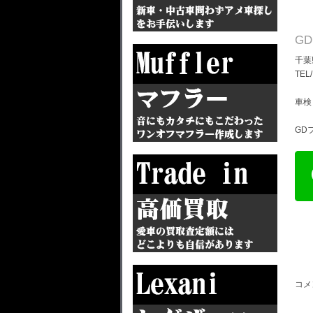
G
千葉
TEL
車検
GD
コメ