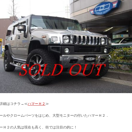
詳細はコチラ→≪
ハマーＨ２
≫
ールやクロームパーツをはじめ、大型モニターの付いたハマーＨ２．
ーＨ２の人気は現在も高く、街では注目の的に！