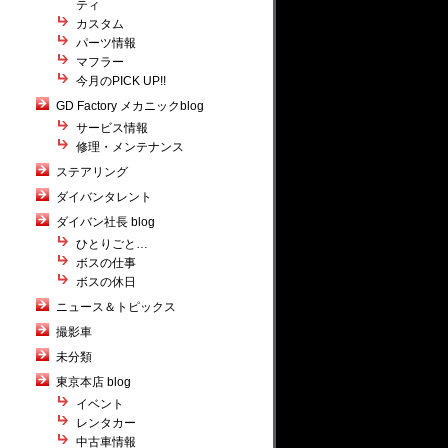
ティ
カスタム
パーツ情報
マフラー
今月のPICK UP!!
GD Factory メカニックblog
サービス情報
修理・メンテナンス
ステアリング
ダイバンタレント
ダイバン社長 blog
ひとりごと…
ボスの仕事
ボスの休日
ニュース＆トピックス
撮影車
未分類
東京本店 blog
イベント
レンタカー
中古車情報