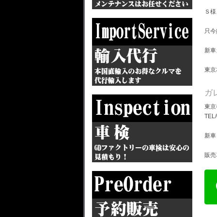
Ｓ様
只今
新車
東京
ガ
東京
TEL
新車
販売