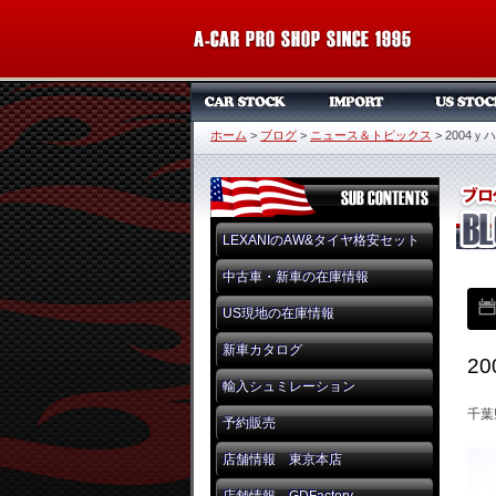
ホーム
>
ブログ
>
ニュース＆トピックス
>
2004
LEXANIのAW&タイヤ格安セット
中古車・新車の在庫情報
US現地の在庫情報
新車カタログ
2
輸入シュミレーション
千葉
予約販売
店舗情報 東京本店