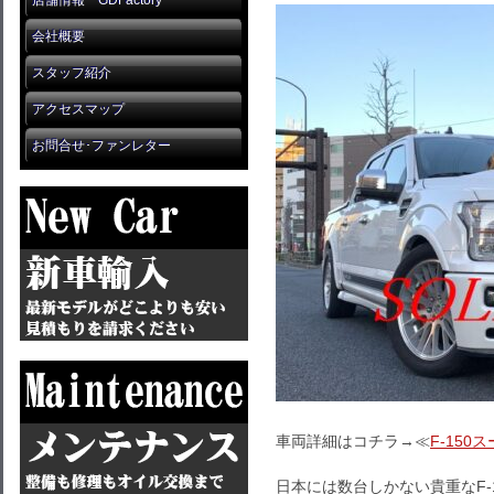
店舗情報 GDFactory
会社概要
スタッフ紹介
アクセスマップ
お問合せ･ファンレター
車両詳細はコチラ→≪
F-150
日本には数台しかない貴重なF-