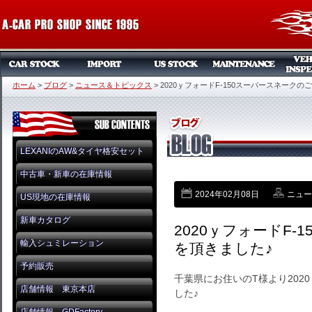
ホーム
>
ブログ
>
ニュース＆トピックス
>
2020ｙフォードF-150スーパースネークの
LEXANIのAW&タイヤ格安セット
中古車・新車の在庫情報
2024年02月08日
ニュー
US現地の在庫情報
新車カタログ
2020ｙフォードF
輸入シュミレーション
を頂きました♪
予約販売
千葉県にお住いのT様より202
店舗情報 東京本店
した♪