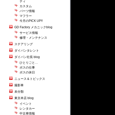
ティ
カスタム
パーツ情報
マフラー
今月のPICK UP!!
GD Factory メカニックblog
サービス情報
修理・メンテナンス
ステアリング
ダイバンタレント
ダイバン社長 blog
ひとりごと…
ボスの仕事
ボスの休日
ニュース＆トピックス
撮影車
未分類
東京本店 blog
イベント
レンタカー
中古車情報