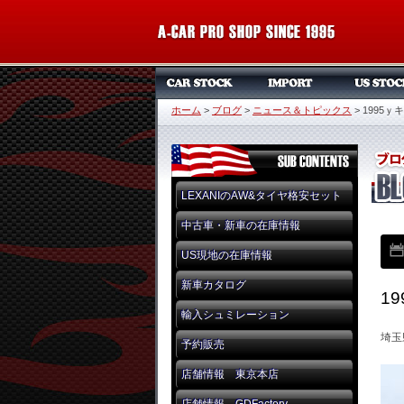
ホーム
>
ブログ
>
ニュース＆トピックス
>
1995
LEXANIのAW&タイヤ格安セット
中古車・新車の在庫情報
US現地の在庫情報
新車カタログ
1
輸入シュミレーション
埼玉
予約販売
店舗情報 東京本店