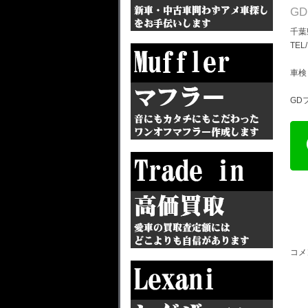
G
千葉
TEL
車検
GD
コメ