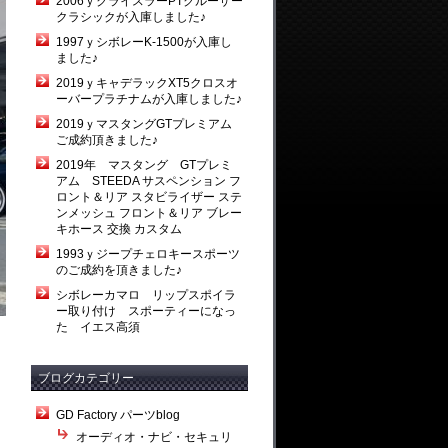
2006ｙクライスラーPTクルーザー
クラシックが入庫しました♪
1997ｙシボレーK-1500が入庫し
ました♪
2019ｙキャデラックXT5クロスオ
ーバープラチナムが入庫しました♪
2019ｙマスタングGTプレミアム
ご成約頂きました♪
2019年 マスタング GTプレミ
アム STEEDA サスペンション フ
ロント＆リア スタビライザー ステ
ンメッシュ フロント＆リア ブレー
キホース 交換 カスタム
1993ｙジープチェロキースポーツ
のご成約を頂きました♪
シボレーカマロ リップスポイラ
ー取り付け スポーティーになっ
た イエス高須
ブログカテゴリー
GD Factory パーツblog
オーディオ・ナビ・セキュリ