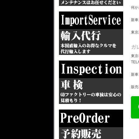
何か
新車
東京
ガ
東京
TEL
新車
販売