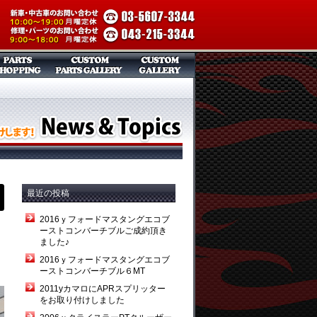
最近の投稿
2016ｙフォードマスタングエコブ
ーストコンバーチブルご成約頂き
ました♪
2016ｙフォードマスタングエコブ
ーストコンバーチブル６MT
2011yカマロにAPRスプリッター
をお取り付けしました