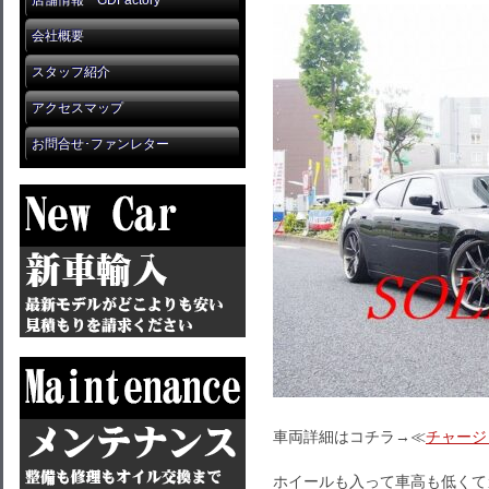
店舗情報 GDFactory
会社概要
スタッフ紹介
アクセスマップ
お問合せ･ファンレター
車両詳細はコチラ→≪
チャージ
ホイールも入って車高も低くて