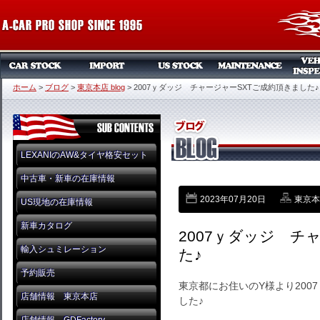
ホーム
>
ブログ
>
東京本店 blog
>
2007ｙダッジ チャージャーSXTご成約頂きました♪
LEXANIのAW&タイヤ格安セット
中古車・新車の在庫情報
2023年07月20日
東京本店
US現地の在庫情報
新車カタログ
2007ｙダッジ チ
輸入シュミレーション
た♪
予約販売
東京都にお住いのY様より200
店舗情報 東京本店
した♪