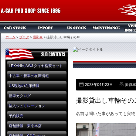
ホーム
>
ブログ
>
撮影車
>
撮影貸出し車輛その10
LEXANIのAW&タイヤ格安セット
中古車・新車の在庫情報
2023年04月23日
撮影車
US現地の在庫情報
新車カタログ
撮影貸出し車輛その1
輸入シュミレーション
名前は聞いた事があっても実物
予約販売
店舗情報 東京本店