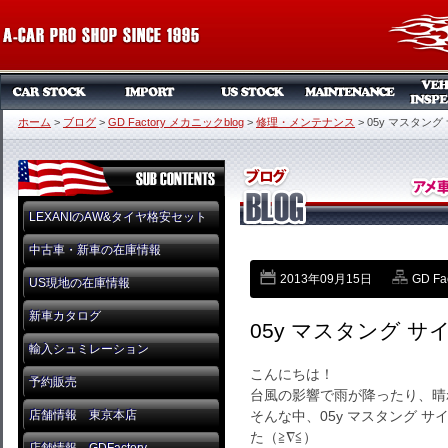
ホーム
>
ブログ
>
GD Factory メカニックblog
>
修理・メンテナンス
>
05y マスタン
LEXANIのAW&タイヤ格安セット
中古車・新車の在庫情報
2013年09月15日
GD Fa
US現地の在庫情報
新車カタログ
05y マスタング 
輸入シュミレーション
こんにちは！
予約販売
台風の影響で雨が降ったり、晴れ
店舗情報 東京本店
そんな中、05y マスタング 
た（≧∇≦）