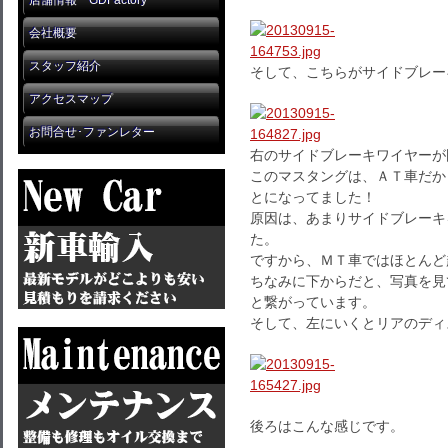
店舗情報 GDFactory
会社概要
スタッフ紹介
そして、こちらがサイドブレー
アクセスマップ
お問合せ･ファンレター
右のサイドブレーキワイヤーが固
このマスタングは、ＡＴ車だか
とになってました！
原因は、あまりサイドブレーキ
た。
ですから、ＭＴ車ではほとんど
ちなみに下からだと、写真を見
と繋がっています。
そして、左にいくとリアのディ
後ろはこんな感じです。