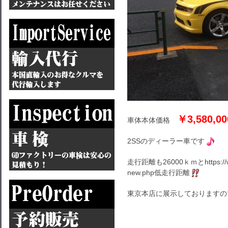
￥3,580,
車体本体価格
2SSのディーラー車です
走行距離も26000ｋｍとhttps://www.
new.php低走行距離
東京本店に展示しておりますの