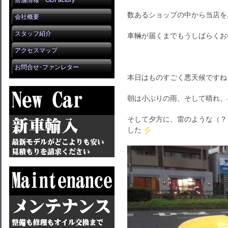
店舗情報 GDFactory
数あるショップの中から当店を
会社概要
スタッフ紹介
車輛が届くまでもうしばらくお
アクセスマップ
お問合せ･ファンレター
本日はものすごく悪天候ですね
朝は小ぶりの雨、そして晴れ、
そして夕方に、雷のような（？
した