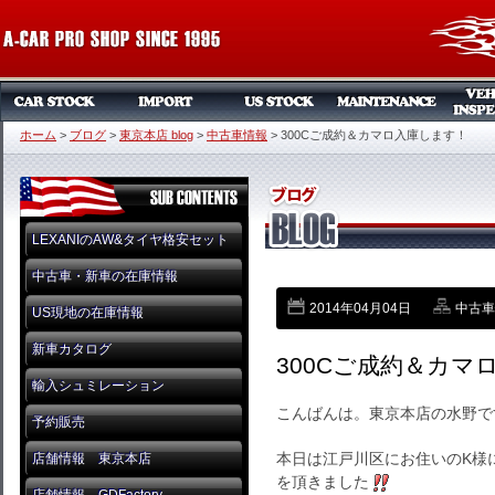
ホーム
>
ブログ
>
東京本店 blog
>
中古車情報
>
300Cご成約＆カマロ入庫します！
LEXANIのAW&タイヤ格安セット
中古車・新車の在庫情報
2014年04月04日
中古車
US現地の在庫情報
新車カタログ
300Cご成約＆カマ
輸入シュミレーション
こんばんは。東京本店の水野で
予約販売
本日は江戸川区にお住いのK様に
店舗情報 東京本店
を頂きました