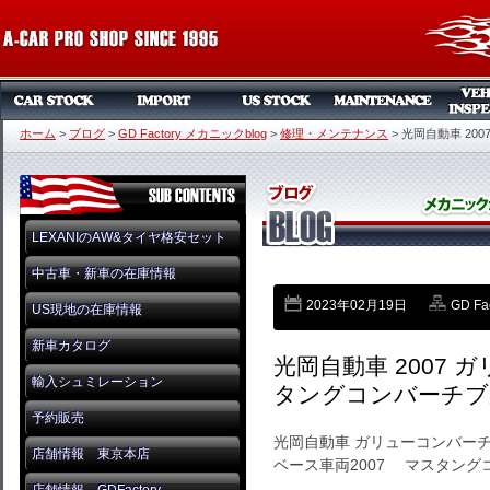
ホーム
>
ブログ
>
GD Factory メカニックblog
>
修理・メンテナンス
>
光岡自動車 20
LEXANIのAW&タイヤ格安セット
中古車・新車の在庫情報
2023年02月19日
GD F
US現地の在庫情報
新車カタログ
光岡自動車 2007
輸入シュミレーション
タングコンバーチブ
予約販売
光岡自動車 ガリューコンバー
店舗情報 東京本店
ベース車両2007 マスタング