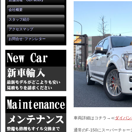
店舗情報 GDFactory
会社概要
スタッフ紹介
アクセスマップ
お問合せ･ファンレター
車両詳細はコチラ→≪
ダイバン
通常のF-150にスーパーチャ