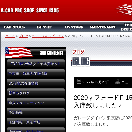
ホーム
>
ブログ
>
ニュース＆トピックス
>
2020ｙフォードF-150LARIAT SUPER S
LEXANIのAW&タイヤ格安セット
中古車・新車の在庫情報
2022年12月27日
ニュー
US現地の在庫情報
新車カタログ
2020ｙフォードF-150
輸入シュミレーション
入庫致しました♪
予約販売
ガレージダイバン東京店に2020ｙフ
店舗情報 東京本店
が入庫致しました♪