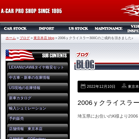
ホーム
>
ブログ
>
東京本店 blog
>
2006ｙクライスラー300Cのご成約を頂きました♪
LEXANIのAW&タイヤ格安セット
中古車・新車の在庫情報
2022年12月10日
東京本店
US現地の在庫情報
新車カタログ
2006ｙクライスラ
輸入シュミレーション
埼玉県にお住いのK様より200
予約販売
店舗情報 東京本店