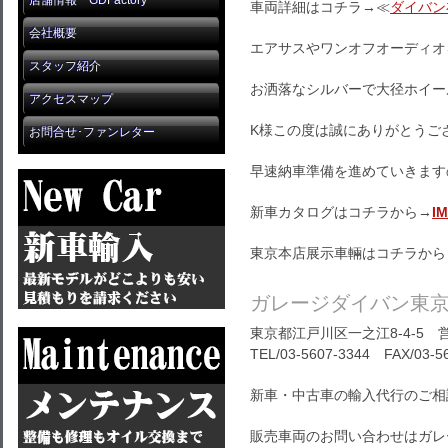
店舗情報 GDFactory
車両詳細はコチラ→≪
ダイバン
会社概要
エアサスやワンオフオーディオを
スタッフ紹介
お洒落なシルバーで大径ホイー
アクセスマップ
K様この度は誠にありがとうご
お問合せ･ファンレター
早速納車準備を進めていきます
新車カタログはコチラから→
I
東京本店展示車輛はコチラから
ガレージダイバン東
東京都江戸川区一之江8-4-5 営
TEL/03-5607-3344 FAX/03-5
新車・中古車の輸入代行のご相
販売車両のお問い合わせはガレ