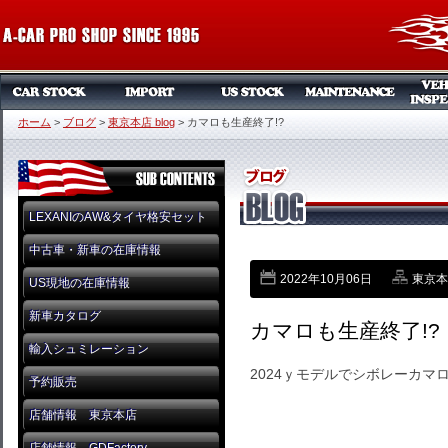
ホーム
>
ブログ
>
東京本店 blog
>
カマロも生産終了!?
LEXANIのAW&タイヤ格安セット
中古車・新車の在庫情報
2022年10月06日
東京本店
US現地の在庫情報
新車カタログ
カマロも生産終了!?
輸入シュミレーション
2024ｙモデルでシボレーカ
予約販売
店舗情報 東京本店