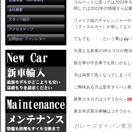
店舗情報 GDFactory
コルベットに至っては2023
関しては2022年の情報すら記
会社概要
スタッフ紹介
リメイク組のチャレンジャーや
（マッスルカー）が寂しくなり
アクセスマップ
でもでも・・・という事は
お問合せ･ファンレター
今買える新車のV8カマロが相
新古車や中古車でも良いかもし
今は為替で高くなってしまって
ご興味ある方は是非ダイバン東
新車カタログはコチラから→
I
東京本店展示車輛はコチラから
ガレージダイバン東