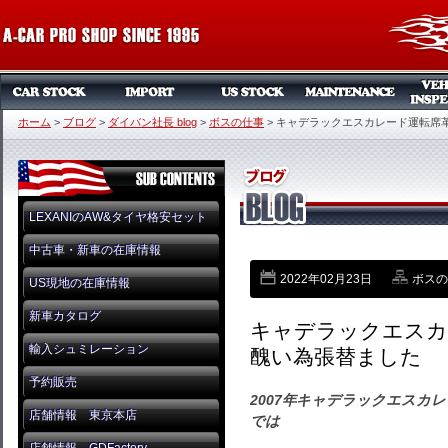
ホーム
>
ブログ
>
ダイバン社長 blog
>
ボスの仕事
>
キャデラックエスカレード運転席
LEXANIのAW&タイヤ格安セット
中古車・新車の在庫情報
2022年02月23日
ボスの
US現地の在庫情報
新車カタログ
キャデラックエスカ
輸入シュミレーション
醜い為張替ました
予約販売
2007年キャデラックエスカ
店舗情報 東京本店
では