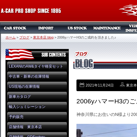
ホーム
>
ブログ
>
東京本店 blog
>
2006yハマーH3のご成約を頂きました♪
LEXANIのAW&タイヤ格安セット
中古車・新車の在庫情報
2021年11月24日
東京本店
US現地の在庫情報
新車カタログ
2006yハマーH3
輸入シュミレーション
神奈川県にお住いのN様より20
予約販売
店舗情報 東京本店