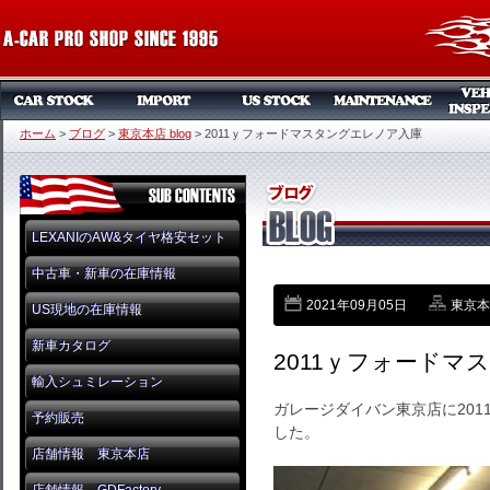
ホーム
>
ブログ
>
東京本店 blog
>
2011ｙフォードマスタングエレノア入庫
LEXANIのAW&タイヤ格安セット
中古車・新車の在庫情報
2021年09月05日
東京本店
US現地の在庫情報
新車カタログ
2011ｙフォードマ
輸入シュミレーション
ガレージダイバン東京店に20
予約販売
した。
店舗情報 東京本店