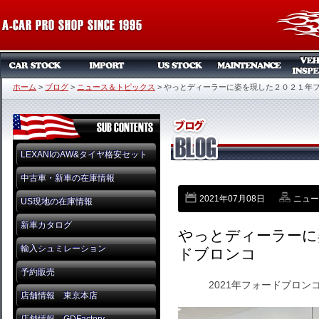
ホーム
>
ブログ
>
ニュース＆トピックス
>
やっとディーラーに姿を現した２０２１年
LEXANIのAW&タイヤ格安セット
中古車・新車の在庫情報
2021年07月08日
ニュー
US現地の在庫情報
新車カタログ
やっとディーラーに
輸入シュミレーション
ドブロンコ
予約販売
2021年フォードブロン
店舗情報 東京本店