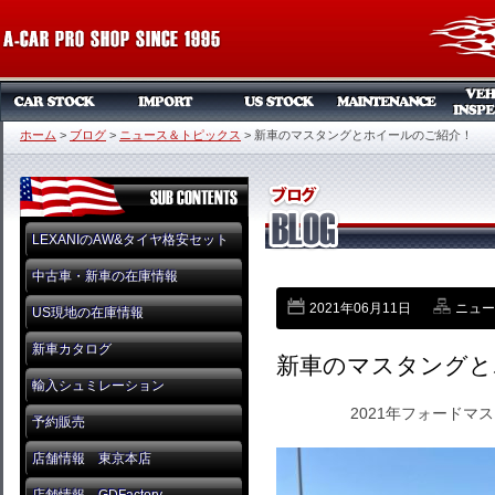
ホーム
>
ブログ
>
ニュース＆トピックス
>
新車のマスタングとホイールのご紹介！
LEXANIのAW&タイヤ格安セット
中古車・新車の在庫情報
2021年06月11日
ニュー
US現地の在庫情報
新車カタログ
新車のマスタングと
輸入シュミレーション
2021年フォードマ
予約販売
店舗情報 東京本店