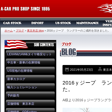
ホーム
>
ブログ
>
東京本店 blog
>
2016ｙジープ ラングラーのご成約を頂きました。
LEXANIのAW&タイヤ格安セット
中古車・新車の在庫情報
2021年05月23日
東京本店
US現地の在庫情報
新車カタログ
2016ｙジープ 
輸入シュミレーション
た。
予約販売
A様より2016ｙジープラング
店舗情報 東京本店