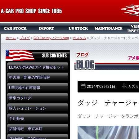
ホーム
>
ブログ
>
GD Factory パーツblog
>
カスタム
>
ダッジ チャージャーにランボ
LEXANIのAW&タイヤ格安セット
中古車・新車の在庫情報
2014年03月21日
カスタ
US現地の在庫情報
新車カタログ
ダッジ チャージャ
輸入シュミレーション
ダッジ チャージャーをランボ
予約販売
店舗情報 東京本店