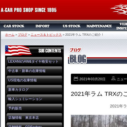
ホーム
>
ブログ
>
ニュース＆トピックス
>
2021年ラム TRXのご紹介！
LEXANIのAW&タイヤ格安セット
中古車・新車の在庫情報
2021年03月20日
ニュー
US現地の在庫情報
新車カタログ
2021年ラム TRX
輸入シュミレーション
2021年
予約販売
店舗情報 東京本店