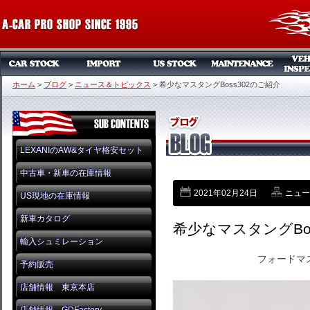
ホーム
>
ブログ
>
ニュース＆トピックス
>
希少なマスタングBoss302のご紹介
LEXANIのAW&タイヤ格安セット
中古車・新車の在庫情報
2021年02月24日
ニュー
US現地の在庫情報
新車カタログ
希少なマスタングBo
輸入シュミレーション
フォードマス
予約販売
店舗情報 東京本店