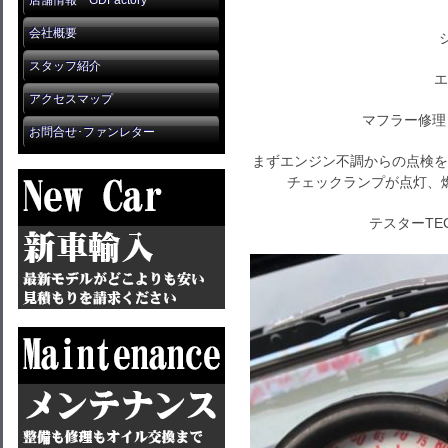
店舗情報 GDFactory
会社概要
スタッフ紹介
エ
アクセスマップ
マフラー修理
お問合せ･ファンレター
まずエンジン不調からの点検を
チェックランプが点灯、
テスターTE