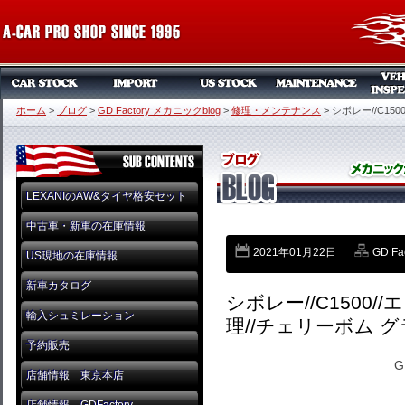
ホーム
>
ブログ
>
GD Factory メカニックblog
>
修理・メンテナンス
>
シボレー//C15
LEXANIのAW&タイヤ格安セット
中古車・新車の在庫情報
2021年01月22日
GD F
US現地の在庫情報
新車カタログ
シボレー//C1500
輸入シュミレーション
理//チェリーボム 
予約販売
G
店舗情報 東京本店