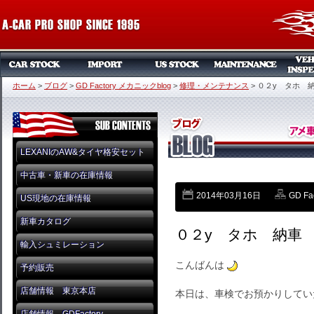
ホーム
>
ブログ
>
GD Factory メカニックblog
>
修理・メンテナンス
>
０２y タホ 
LEXANIのAW&タイヤ格安セット
中古車・新車の在庫情報
2014年03月16日
GD Fa
US現地の在庫情報
新車カタログ
０２y タホ 納車
輸入シュミレーション
こんばんは
予約販売
店舗情報 東京本店
本日は、車検でお預かりしてい