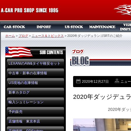
ホーム
>
ブログ
>
ニュース＆トピックス
>
2020年ダッジデュランゴSRTのご紹介
LEXANIのAW&タイヤ格安セット
中古車・新車の在庫情報
2020年12月27日
ニュー
US現地の在庫情報
新車カタログ
2020年ダッジデュ
輸入シュミレーション
2020年ダ
予約販売
店舗情報 東京本店