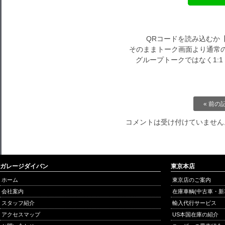
QRコードを読み込むか
そのままトーク画面より通常の
グループトークではなく1:
« 前の
コメントは受け付けていません
ガレージダイバン
東京本店
ホーム
東京店のご案内
会社案内
在庫車輌(中古車・新
スタッフ紹介
輸入代行サービス
アクセスマップ
US本国在庫の紹介