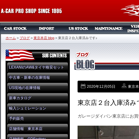
ホーム
>
ブログ
>
東京本店 blog
>
東京店２台入庫済みです♪
LEXANIのAW&タイヤ格安セット
中古車・新車の在庫情報
2020年12月05日
東京本店
US現地の在庫情報
新車カタログ
東京店２台入庫済み
輸入シュミレーション
ガレージダイバン東京店にお買
予約販売
店舗情報 東京本店