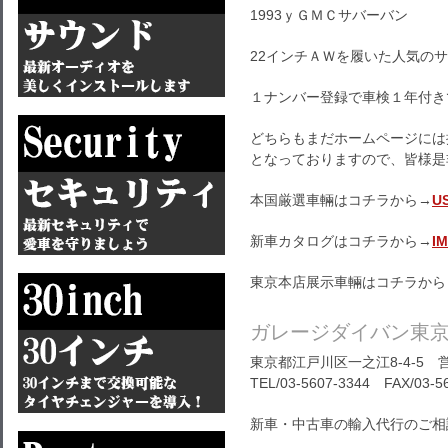
1993ｙＧＭＣサバーバン
22インチＡＷを履いた人気の
１ナンバー登録で車検１年付き
どちらもまだホームページには
となっておりますので、皆様是
本国厳選車輛はコチラから→
U
新車カタログはコチラから→
I
東京本店展示車輛はコチラから
ガレージダイバン東
東京都江戸川区一之江8-4-5 営
TEL/03-5607-3344 FAX/03-5
新車・中古車の輸入代行のご相