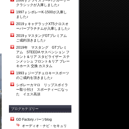
2006ｙクライスラーPTクルーザー
クラシックが入庫しました♪
1997ｙシボレーK-1500が入庫し
ました♪
2019ｙキャデラックXT5クロスオ
ーバープラチナムが入庫しました♪
2019ｙマスタングGTプレミアム
ご成約頂きました♪
2019年 マスタング GTプレミ
アム STEEDA サスペンション フ
ロント＆リア スタビライザー ステ
ンメッシュ フロント＆リア ブレー
キホース 交換 カスタム
1993ｙジープチェロキースポーツ
のご成約を頂きました♪
シボレーカマロ リップスポイラ
ー取り付け スポーティーになっ
た イエス高須
ブログカテゴリー
GD Factory パーツblog
オーディオ・ナビ・セキュリ