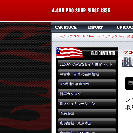
ホーム
>
ブログ
>
GD Factory メカニックblog
>
修
LEXANIのAW&タイヤ格安セット
中古車・新車の在庫情報
US現地の在庫情報
新車カタログ
シ
輸入シュミレーション
取
予約販売
店舗情報 東京本店