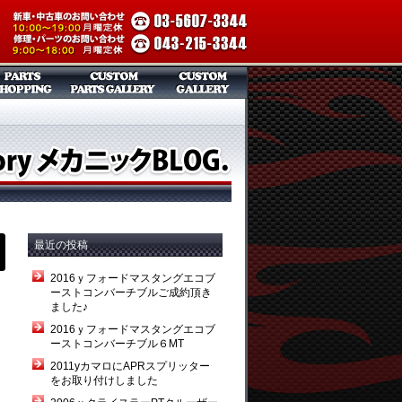
最近の投稿
2016ｙフォードマスタングエコブ
ーストコンバーチブルご成約頂き
ました♪
2016ｙフォードマスタングエコブ
ーストコンバーチブル６MT
2011yカマロにAPRスプリッター
をお取り付けしました