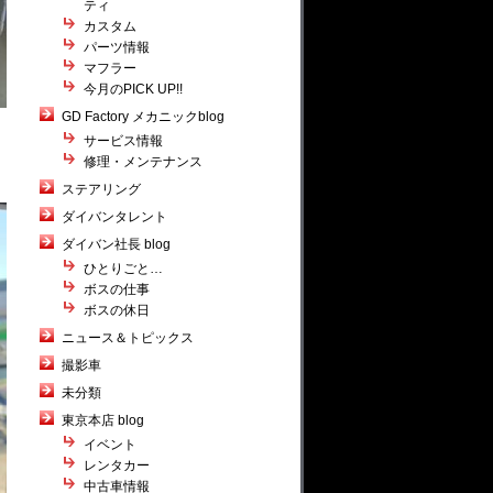
ティ
カスタム
パーツ情報
マフラー
今月のPICK UP!!
GD Factory メカニックblog
サービス情報
修理・メンテナンス
ステアリング
ダイバンタレント
ダイバン社長 blog
ひとりごと…
ボスの仕事
ボスの休日
ニュース＆トピックス
撮影車
未分類
東京本店 blog
イベント
レンタカー
中古車情報