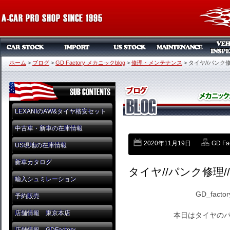
ホーム
>
ブログ
>
GD Factory メカニックblog
>
修理・メンテナンス
>
タイヤ//パンク修
LEXANIのAW&タイヤ格安セット
中古車・新車の在庫情報
2020年11月19日
GD F
US現地の在庫情報
新車カタログ
タイヤ//パンク修理//
輸入シュミレーション
GD_fac
予約販売
店舗情報 東京本店
本日はタイヤのパ