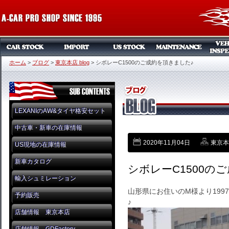
ホーム
>
ブログ
>
東京本店 blog
>
シボレーC1500のご成約を頂きました♪
LEXANIのAW&タイヤ格安セット
中古車・新車の在庫情報
2020年11月04日
東京本店
US現地の在庫情報
新車カタログ
シボレーC1500の
輸入シュミレーション
山形県にお住いのM様より19
予約販売
♪
店舗情報 東京本店