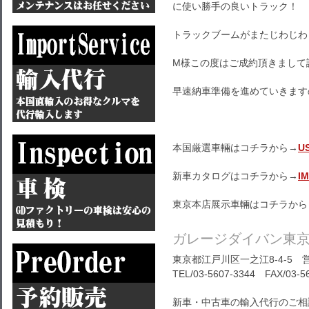
に使い勝手の良いトラック！
トラックブームがまたじわじわ
M様この度はご成約頂きまして
早速納車準備を進めていきます
本国厳選車輛はコチラから→
U
新車カタログはコチラから→
I
東京本店展示車輛はコチラから
ガレージダイバン東
東京都江戸川区一之江8-4-5 営
TEL/03-5607-3344 FAX/03-5
新車・中古車の輸入代行のご相