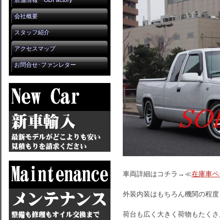
店舗情報 GDFactory
会社概要
スタッフ紹介
アクセスマップ
お問合せ･ファンレター
車両詳細はコチラ→≪
在庫車ペ
外装内装はもちろん機関の程度も
荷台も広く大きく荷物もたくさ