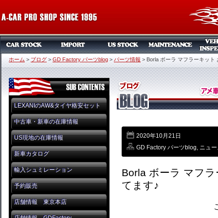
ホーム
>
ブログ
>
GD Factory パーツblog
>
パーツ情報
>
Borla ボーラ マフラーキッ
LEXANIのAW&タイヤ格安セット
中古車・新車の在庫情報
2020年10月21日
US現地の在庫情報
GD Factory パーツblog
,
ニュー
新車カタログ
輸入シュミレーション
Borla ボーラ マ
てます♪
予約販売
店舗情報 東京本店