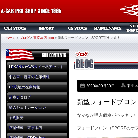
ホーム
>
ブログ
>
東京本店 blog
>
新型フォードブロンコSPORT買えます！
LEXANIのAW&タイヤ格安セット
中古車・新車の在庫情報
2020年09月30日
東京本店
US現地の在庫情報
新車カタログ
新型フォードブロン
輸入シュミレーション
なかなか購入価格がハッキリと
予約販売
フォードブロンコSPORTのオ
店舗情報 東京本店