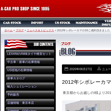
ホーム
>
ブログ
>
ニュース＆トピックス
>
2012年シボレーカマロSSご成約頂きました
LEXANIのAW&タイヤ格安セット
中古車・新車の在庫情報
2020年08月27日
ニュー
US現地の在庫情報
新車カタログ
2012年シボレーカ
輸入シュミレーション
東京都からお越しのI様より20
予約販売
店舗情報 東京本店