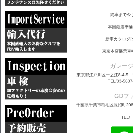
納車まで今
本国厳選車輛
新車カタログ
東京本店展示車
ガレー
東京都江戸川区一之江8-4-5 営
TEL/03-5607
GDフ
千葉県千葉市稲毛区長沼町208-1
TEL/ 