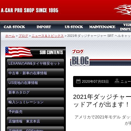
ホーム
>
ブログ
>
ニュース＆トピックス
>
2021年ダッジチャージャー SRT ヘルキャ
LEXANIのAW&タイヤ格安セット
中古車・新車の在庫情報
2020年07月03日
ニュー
US現地の在庫情報
新車カタログ
2021年ダッジチャー
輸入シュミレーション
ッドアイが出ます！
予約販売
アメリカで2021年モデル ダ
店舗情報 東京本店
が