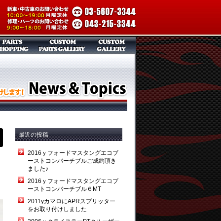
最近の投稿
2016ｙフォードマスタングエコブ
ーストコンバーチブルご成約頂き
ました♪
2016ｙフォードマスタングエコブ
ーストコンバーチブル６MT
2011yカマロにAPRスプリッター
をお取り付けしました