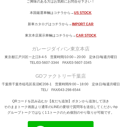
ご興味のある方はお気軽にお問合せ下さい！
本国厳選車輛はコチラから→
US STOCK
新車カタログはコチラから→
IMPORT CAR
東京本店展示車輛はコチラから→
CAR STOCK
ガレージダイバン東京本店
東京都江戸川区一之江8-4-5 営業時間/10:00～20:00 定休日/毎週月曜日
TEL/03-5607-3344 FAX/03-5607-3345
GDファクトリー千葉店
千葉県千葉市稲毛区長沼町208-1 営業時間/9:00～18:00 定休日/毎週月曜日
TEL/ FAX/043-298-6544
QRコードを読み込むか【友だち追加】ボタンから追加して頂き
そのままトーク画面より通常のLINEの要領で質問等を送信してくださいhp
グループトークではなく1:1トークのため個別のやり取りが可能です。