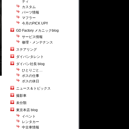
ティ
カスタム
パーツ情報
マフラー
今月のPICK UP!!
GD Factory メカニックblog
サービス情報
修理・メンテナンス
ステアリング
ダイバンタレント
ダイバン社長 blog
ひとりごと…
ボスの仕事
ボスの休日
ニュース＆トピックス
撮影車
未分類
東京本店 blog
イベント
レンタカー
中古車情報