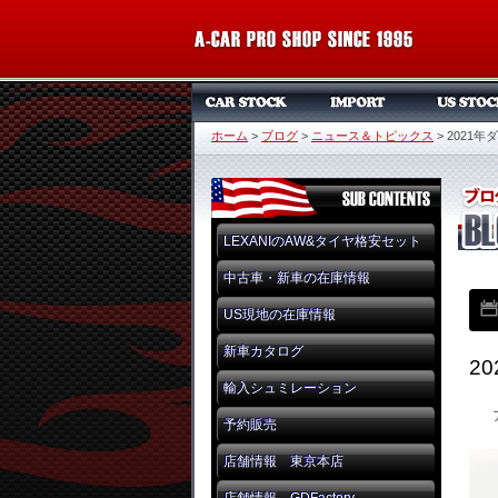
ホーム
>
ブログ
>
ニュース＆トピックス
>
2021
LEXANIのAW&タイヤ格安セット
中古車・新車の在庫情報
US現地の在庫情報
新車カタログ
2
輸入シュミレーション
予約販売
店舗情報 東京本店