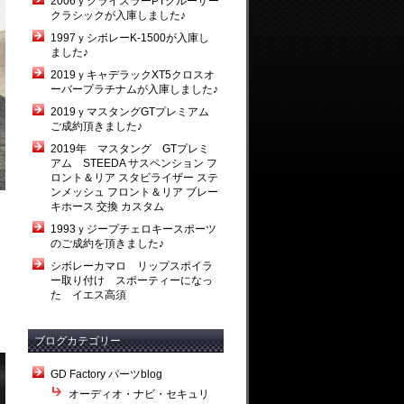
2006ｙクライスラーPTクルーザー
クラシックが入庫しました♪
1997ｙシボレーK-1500が入庫し
ました♪
2019ｙキャデラックXT5クロスオ
ーバープラチナムが入庫しました♪
2019ｙマスタングGTプレミアム
ご成約頂きました♪
2019年 マスタング GTプレミ
アム STEEDA サスペンション フ
ロント＆リア スタビライザー ステ
ンメッシュ フロント＆リア ブレー
キホース 交換 カスタム
1993ｙジープチェロキースポーツ
のご成約を頂きました♪
。
シボレーカマロ リップスポイラ
ー取り付け スポーティーになっ
た イエス高須
ブログカテゴリー
GD Factory パーツblog
オーディオ・ナビ・セキュリ