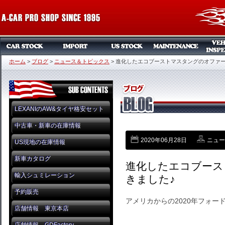
ホーム
>
ブログ
>
ニュース＆トピックス
>
進化したエコブーストマスタングのオファー
LEXANIのAW&タイヤ格安セット
中古車・新車の在庫情報
2020年06月28日
ニュー
US現地の在庫情報
新車カタログ
進化したエコブース
輸入シュミレーション
きました♪
予約販売
アメリカからの2020年フォ
店舗情報 東京本店