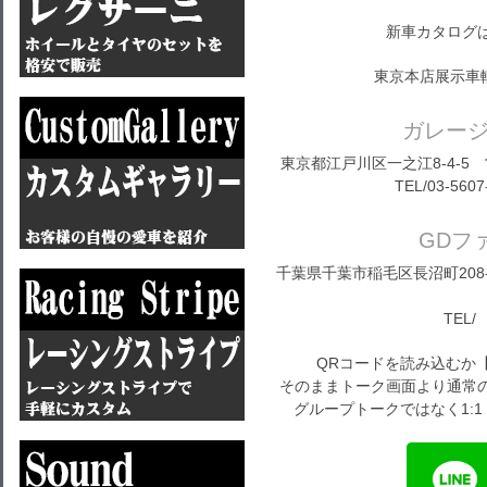
新車カタログ
東京本店展示車
ガレー
東京都江戸川区一之江8-4-5 営
TEL/03-5607
GDフ
千葉県千葉市稲毛区長沼町208-1
TEL/ 
QRコードを読み込むか
そのままトーク画面より通常の
グループトークではなく1: