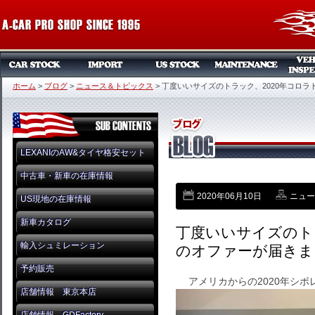
ホーム
>
ブログ
>
ニュース＆トピックス
>
丁度いいサイズのトラック、2020年コロラ
LEXANIのAW&タイヤ格安セット
中古車・新車の在庫情報
2020年06月10日
ニュー
US現地の在庫情報
新車カタログ
丁度いいサイズのトラ
輸入シュミレーション
のオファーが届きま
予約販売
アメリカからの2020年シボ
店舗情報 東京本店