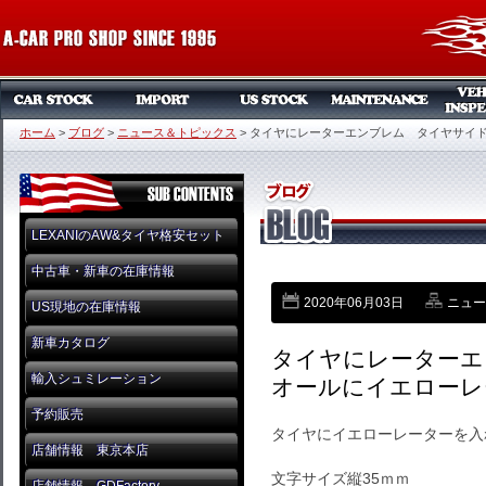
ホーム
>
ブログ
>
ニュース＆トピックス
>
タイヤにレーターエンブレム タイヤサイ
LEXANIのAW&タイヤ格安セット
中古車・新車の在庫情報
2020年06月03日
ニュー
US現地の在庫情報
新車カタログ
タイヤにレーターエ
輸入シュミレーション
オールにイエローレ
予約販売
タイヤにイエローレーターを入
店舗情報 東京本店
文字サイズ縦35ｍｍ