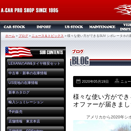
ホーム
>
ブログ
>
ニュース＆トピックス
>
様々な使い方ができるSUV シボレータホの
LEXANIのAW&タイヤ格安セット
中古車・新車の在庫情報
2020年05月19日
ニュー
US現地の在庫情報
新車カタログ
様々な使い方ができ
輸入シュミレーション
オファーが届きまし
予約販売
アメリカから2020年シ
店舗情報 東京本店