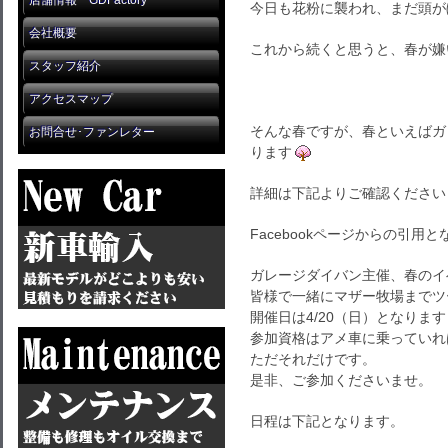
店舗情報 GDFactory
今日も花粉に襲われ、まだ頭が
会社概要
これから続くと思うと、春が嫌
スタッフ紹介
アクセスマップ
そんな春ですが、春といえばガ
お問合せ･ファンレター
ります
詳細は下記よりご確認ください
Facebookページからの引用
ガレージダイバン主催、春のイ
皆様で一緒にマザー牧場までツ
開催日は4/20（日）となります
参加資格はアメ車に乗っていれ
ただそれだけです。
是非、ご参加くださいませ。
日程は下記となります。