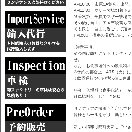
AM10:00 市原SA集合、出発
AM11:30 マザー牧場到着予定
到着次第、全員でマザー牧場で
その後は自由にアメ車談義も良
ても良し、自由に過ごして頂き
PM3:00 指定の場所に集ま
↓注意事項↓
※今回は弊社にてドリンク・フ
せ。
なお、お食事場所への飲食料の
※予約の都合上、4/
15（火）
※飲酒運転やその他法律に違反
料金 入場料（食事代込） ￥2,
駐車場料金 1台 ￥900-
各メディアの撮影も予定してお
皆様とルールを守り、楽しいツ
新しい情報は随時更新していき