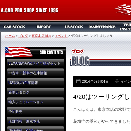
ホーム
>
ブログ
>
東京本店 blog
>
イベント
>
4/20はツーリングしましょう！
LEXANIのAW&タイヤ格安セット
中古車・新車の在庫情報
2014年03月04日
イベン
US現地の在庫情報
新車カタログ
4/20はツーリング
輸入シュミレーション
こんばんは。東京本店の水野で
予約販売
花粉症の季節がやってきました
店舗情報 東京本店