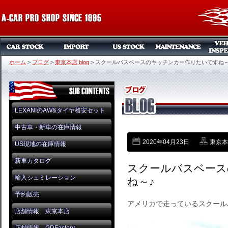
ホーム
>
ブログ
>
東京本店 blog
>
スクールバスベースのキッチンカー作りたいですね～
LEXANIのAW&タイヤ格安セット
中古車・新車の在庫情報
2020年04月23日
東京本店
US現地の在庫情報
新車カタログ
スクールバスベース
輸入シュミレーション
ね～♪
予約販売
アメリカで走っているスクール
店舗情報 東京本店