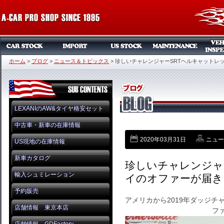
ホーム
>
ブログ
>
ニュース＆トピックス
>
珍しいチャレンジャーSRTヘルキャットレ
LEXANIのAW&タイヤ格安セット
中古車・新車の在庫情報
2020年03月31日
ニュー
US現地の在庫情報
新車カタログ
珍しいチャレンジャ
輸入シュミレーション
イのオファーが届き
予約販売
アメリカから2019年ダッジチ
店舗情報 東京本店
フ