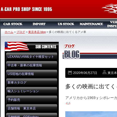
ホーム
>
ブログ
>
東京本店 blog
>
多くの映画に出てくるアメ車
LEXANIのAW&タイヤ格安セット
中古車・新車の在庫情報
2020年06月27日
東京本店
US現地の在庫情報
新車カタログ
多くの映画に出てく
輸入シュミレーション
アメリカから1969ｙシボレー
予約販売
店舗情報 東京本店