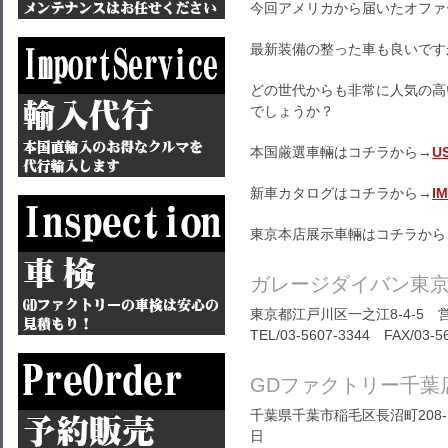
今回アメリカから届いたオファー
最新装備の整った車も良いです
どの世代からも非常に人気の高
でしょうか？
本国厳選車輛はコチラから→
U
新車カタログはコチラから→
I
東京本店展示車輛はコチラから
ガレージダイバン東
東京都江戸川区一之江8-4-5 営
TEL/03-5607-3344 FAX/03-5
GDファクトリー千葉
千葉県千葉市稲毛区長沼町208-1
日