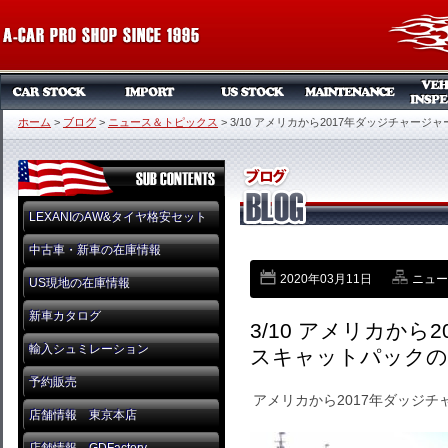
ホーム
>
ブログ
>
ニュース＆トピックス
>
3/10 アメリカから2017年ダッジチャー
LEXANIのAW&タイヤ格安セット
中古車・新車の在庫情報
2020年03月11日
ニュー
US現地の在庫情報
新車カタログ
3/10 アメリカから
輸入シュミレーション
スキャットパックの
予約販売
アメリカから2017年ダッジチ
店舗情報 東京本店