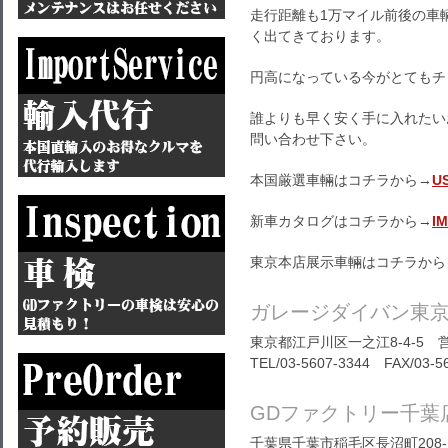
走行距離も1万マイル前後の車
く出てきております。
円高になっている今がとてもチ
誰よりも早く安く手に入れたい
問い合わせ下さい。
本国厳選車輛はコチラから→
U
新車カタログはコチラから→
I
東京本店展示車輛はコチラから
ガレージダイバン東
東京都江戸川区一之江8-4-5 営
TEL/03-5607-3344 FAX/03-5
GDファクトリー千葉
千葉県千葉市稲毛区長沼町208-1