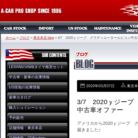
ホーム
>
ブログ
>
東京本店 blog
>
3/7 2020ｙジープ グラディエータールビコン中
LEXANIのAW&タイヤ格安セット
中古車・新車の在庫情報
2020年03月07日
東京本店
US現地の在庫情報
新車カタログ
3/7 2020ｙジ
輸入シュミレーション
中古車オファー
予約販売
アメリカから2020ｙジープ
店舗情報 東京本店
届きました♪