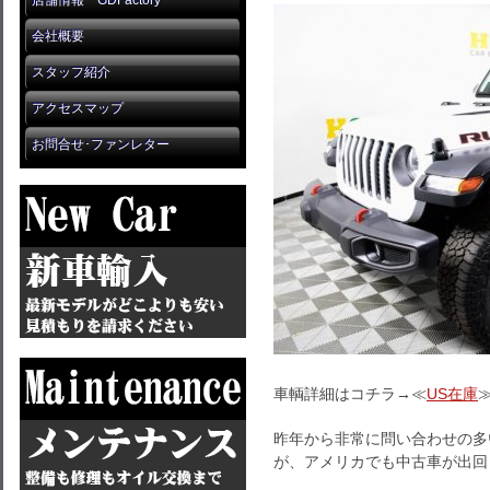
店舗情報 GDFactory
会社概要
スタッフ紹介
アクセスマップ
お問合せ･ファンレター
車輌詳細はコチラ→≪
US在庫
昨年から非常に問い合わせの多
が、アメリカでも中古車が出回