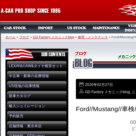
ホーム
>
ブログ
>
GD Factory メカニックblog
>
修理・メンテナンス
>
Ford//Mustang/
LEXANIのAW&タイヤ格安セット
中古車・新車の在庫情報
2020年02月27日
US現地の在庫情報
GD Factory メカニックblog
,
ニ
新車カタログ
輸入シュミレーション
Ford//Mustang//車検
予約販売
GD
店舗情報 東京本店
ど