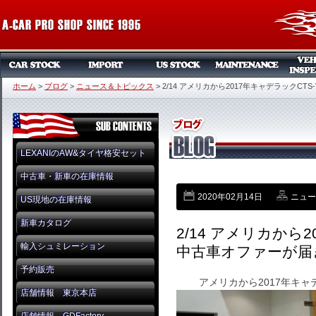
ホーム
>
ブログ
>
ニュース＆トピックス
>
2/14 アメリカから2017年キャデラックC
LEXANIのAW&タイヤ格安セット
中古車・新車の在庫情報
2020年02月14日
ニュー
US現地の在庫情報
新車カタログ
2/14 アメリカから
輸入シュミレーション
中古車オファーが届
予約販売
アメリカから2017年キャ
店舗情報 東京本店