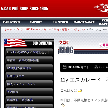
ホーム
>
ブログ
>
GD Factory メカニックblog
>
修理・メンテナンス
>
11y エスカレ
LEXANIのAW&タイヤ格安セット
中古車・新車の在庫情報
2014年02月21日
GD Fa
US現地の在庫情報
新車カタログ
11y エスカレード
輸入シュミレーション
こんばんは
予約販売
本日は、不動点検と１２ヶ月点
店舗情報 東京本店