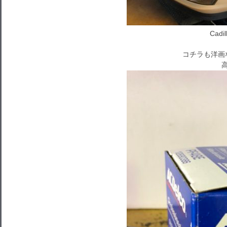
Cadi
コチラも洋画
高