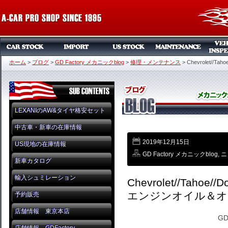
ホーム
>
ブログ
>
GD Factory メカニックblog
>
修理・メンテナンス
>
Chevrolet//Ta
LEXANIのAW&タイヤ格安セット
中古車・新車の在庫情報
2019年12月15日
US現地の在庫情報
GD Factory メカニックblog
,
ニ
新車カタログ
輸入シュミレーション
Chevrolet//Tahoe//Do
エンジンオイル＆オ
予約販売
店舗情報 東京本店
GD