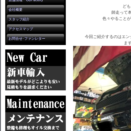
店舗情報 GDFactory
ども
会社概要
師走って本
色々やることが
スタッフ紹介
アクセスマップ
今回ご紹介するのはエン
お問合せ･ファンレター
まず