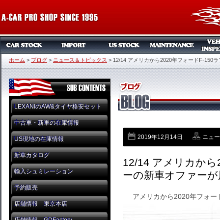
ホーム
>
ブログ
>
ニュース＆トピックス
>
12/14 アメリカから2020年フォードF-1
LEXANIのAW&タイヤ格安セット
中古車・新車の在庫情報
2019年12月14日
ニュー
US現地の在庫情報
新車カタログ
12/14 アメリカから
輸入シュミレーション
ーの新車オファーが
予約販売
アメリカから2020年フォー
店舗情報 東京本店