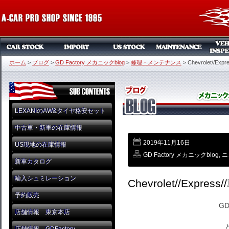
ホーム
>
ブログ
>
GD Factory メカニックblog
>
修理・メンテナンス
>
Chevrolet//Exp
LEXANIのAW&タイヤ格安セット
中古車・新車の在庫情報
2019年11月16日
US現地の在庫情報
GD Factory メカニックblog
,
ニ
新車カタログ
輸入シュミレーション
Chevrolet//Expres
予約販売
GD
店舗情報 東京本店