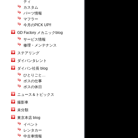
ティ
カスタム
パーツ情報
マフラー
今月のPICK UP!!
GD Factory メカニックblog
サービス情報
修理・メンテナンス
ステアリング
ダイバンタレント
ダイバン社長 blog
ひとりごと…
ボスの仕事
ボスの休日
ニュース＆トピックス
撮影車
未分類
東京本店 blog
イベント
レンタカー
中古車情報