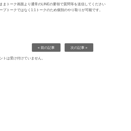
ままトーク画面より通常のLINEの要領で質問等を送信してください
ープトークではなく1:1トークのため個別のやり取りが可能です。
« 前の記事
次の記事 »
ントは受け付けていません。