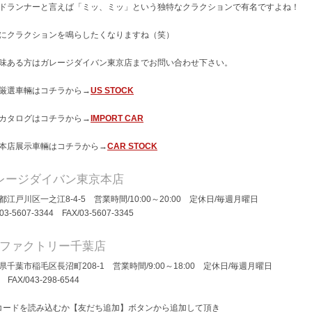
ドランナーと言えば「ミッ、ミッ」という独特なクラクションで有名ですよね！
にクラクションを鳴らしたくなりますね（笑）
味ある方はガレージダイバン東京店までお問い合わせ下さい。
厳選車輛はコチラから→
US STOCK
カタログはコチラから→
IMPORT CAR
本店展示車輛はコチラから→
CAR STOCK
レージダイバン東京本店
都江戸川区一之江8-4-5 営業時間/10:00～20:00 定休日/毎週月曜日
/03-5607-3344 FAX/03-5607-3345
Dファクトリー千葉店
県千葉市稲毛区長沼町208-1 営業時間/9:00～18:00 定休日/毎週月曜日
/ FAX/043-298-6544
コードを読み込むか【友だち追加】ボタンから追加して頂き