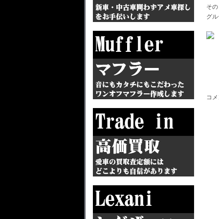
その
グル
コメ