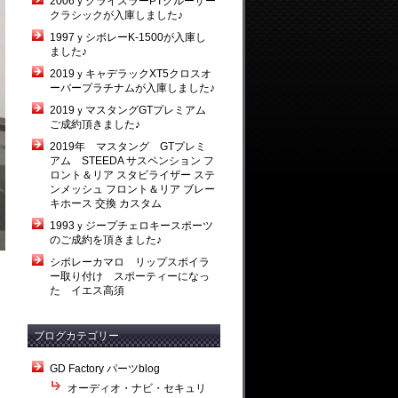
2006ｙクライスラーPTクルーザー
クラシックが入庫しました♪
1997ｙシボレーK-1500が入庫し
ました♪
2019ｙキャデラックXT5クロスオ
ーバープラチナムが入庫しました♪
2019ｙマスタングGTプレミアム
ご成約頂きました♪
2019年 マスタング GTプレミ
アム STEEDA サスペンション フ
ロント＆リア スタビライザー ステ
ンメッシュ フロント＆リア ブレー
キホース 交換 カスタム
1993ｙジープチェロキースポーツ
のご成約を頂きました♪
シボレーカマロ リップスポイラ
ー取り付け スポーティーになっ
た イエス高須
ブログカテゴリー
GD Factory パーツblog
オーディオ・ナビ・セキュリ