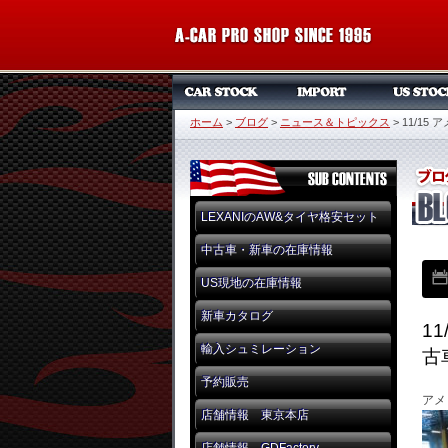
ホーム
>
ブログ
>
ニュース＆トピックス
>
11/1
LEXANIのAW&タイヤ格安セット
中古車・新車の在庫情報
US現地の在庫情報
新車カタログ
1
輸入シュミレーション
古
予約販売
アメ
店舗情報 東京本店