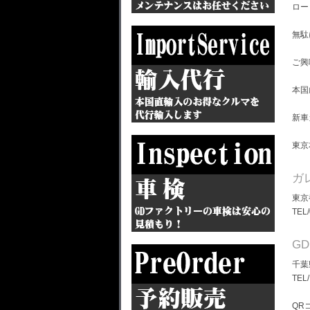
ロー
無駄
ご興
本国
新車
東京
ガ
東京
TEL
G
千葉
TEL
QR